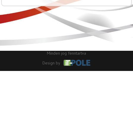
Copyright ©2026
Elektromos Budapest
Minden jog fenntartva
Design by