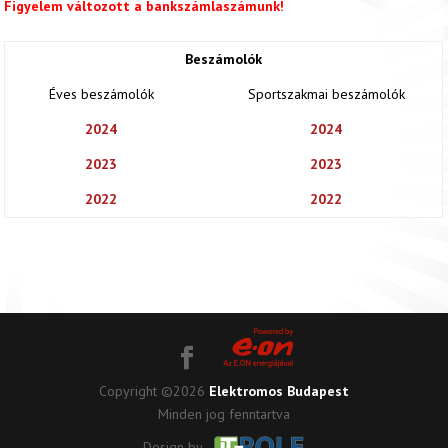
Figyelem változott a bankszámlaszámunk!
Beszámolók
Éves beszámolók
Sportszakmai beszámolók
2024
2024
2023
2023
2022
2022
Copyright ©2026
Elektromos Budapest
Minden jog fenntartva
Design by