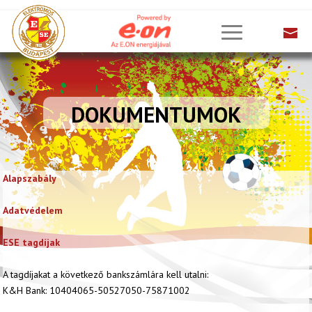
DOKUMENTUMOK
Alapszabály
Adatvédelem
ESE tagdíjak
A tagdíjakat a következő bankszámlára kell utalni:
K&H Bank: 10404065-50527050-75871002