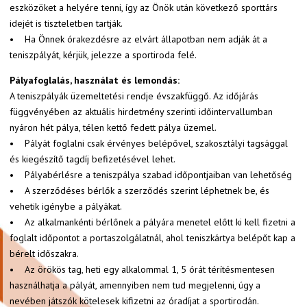
eszközöket a helyére tenni, így az Önök után következő sporttárs
idejét is tiszteletben tartják.
• Ha Önnek órakezdésre az elvárt állapotban nem adják át a
teniszpályát, kérjük, jelezze a sportiroda felé.
Pályafoglalás, használat és lemondás:
A teniszpályák üzemeltetési rendje évszakfüggő. Az időjárás
függvényében az aktuális hirdetmény szerinti időintervallumban
nyáron hét pálya, télen kettő fedett pálya üzemel.
• Pályát foglalni csak érvényes belépővel, szakosztályi tagsággal
és kiegészítő tagdíj befizetésével lehet.
• Pályabérlésre a teniszpálya szabad időpontjaiban van lehetőség
• A szerződéses bérlők a szerződés szerint léphetnek be, és
vehetik igénybe a pályákat.
• Az alkalmankénti bérlőnek a pályára menetel előtt ki kell fizetni a
foglalt időpontot a portaszolgálatnál, ahol teniszkártya belépőt kap a
bérelt időszakra.
• Az örökös tag, heti egy alkalommal 1, 5 órát térítésmentesen
használhatja a pályát, amennyiben nem tud megjelenni, úgy a
nevében játszók kötelesek kifizetni az óradíjat a sportirodán.