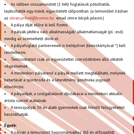
• Az időben visszamondott (1 hét) foglalások pótolhatók,
lejátszhatók egy másik, egyeztetett időpontban. (a lemondást írásban
az
istvan.pribek@tromos.hu
email címre kérjük jelezni.)
• A pálya díját előre ki kell fizetni.
• A pályák játékra való alkalmasságát/ alkalmatlanságát (pl.: eső)
mindig az üzemeltető dönti el.
• A pályafoglaló partnereinek is belépővel (teniszkártyával *) kell
rendelkezni.
• Teniszoktatást csak az egyesülettel szerződésben álló oktatók
végezhetnek.
• A mindenkori pályarend a pályák mellett megtalálható, melynek
betartását a sportiroda és a létesítmény gondnoka jogosult
ellenőrizni.
• A pályadíjak, a szolgáltatások díjszabásai a mindenkori aktuális
árlista szerint alakulnak.
• A teniszpályát 10 év alatti gyermekek csak felnőtt felügyelettel
használhatják.
Egyéb:
• A pályán a teniszsport hagyományaihoz illő és elfogadott