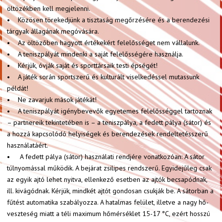
öltözékben kell megjelenni.
• Közösen törekedjünk a tisztaság megőrzésére és a berendezési
tárgyak állagának megóvására.
• Az öltözőben hagyott értékekért felelősséget nem vállalunk.
• A teniszpályát mindenki a saját felelősségére használja.
• Kérjük, óvják saját és sporttársaik testi épségét!
• A játék során sportszerű és kulturált viselkedéssel mutassunk
példát!
• Ne zavarjuk mások játékát!
• A teniszpályát igénybevevők egyetemes felelősséggel tartoznak
– partnereik tekintetében is – a teniszpálya, a fedett pálya (sátor) és
a hozzá kapcsolódó helyiségek és berendezések rendeltetésszerű
használatáért.
• A fedett pálya (sátor) használati rendjére vonatkozóan: A sátor
túlnyomással működik. A bejárat zsilipes rendszerű. Egyidejűleg csak
az egyik ajtó lehet nyitva, ellenkező esetben az ajtók becsapódnak,
ill. kivágódnak. Kérjük, mindkét ajtót gondosan csukják be. A sátorban a
fűtést automatika szabályozza. A hatalmas felület, illetve a nagy hő-
veszteség miatt a téli maximum hőmérséklet 15-17 °C, ezért hosszú