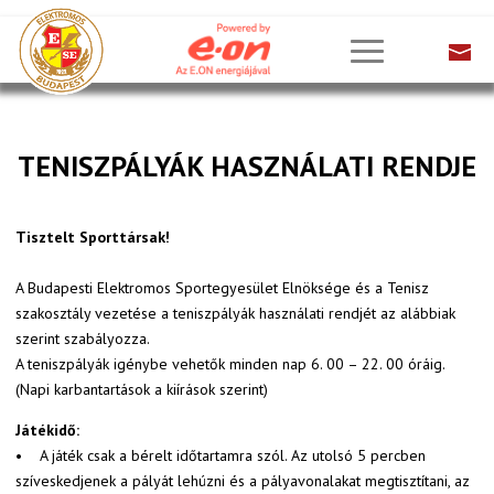
TENISZPÁLYÁK HASZNÁLATI RENDJE
Tisztelt Sporttársak!
A Budapesti Elektromos Sportegyesület Elnöksége és a Tenisz
szakosztály vezetése a teniszpályák használati rendjét az alábbiak
szerint szabályozza.
A teniszpályák igénybe vehetők minden nap 6. 00 – 22. 00 óráig.
(Napi karbantartások a kiírások szerint)
Játékidő:
• A játék csak a bérelt időtartamra szól. Az utolsó 5 percben
szíveskedjenek a pályát lehúzni és a pályavonalakat megtisztítani, az