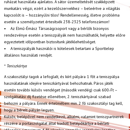
ruházat használata ajánlatos. A sátor üzemeltetését szakképzett
munkatárs végzi, ezért a kezelőszervekhez – beleértve a világítás
kapcsolót is – hozzányúlni tilos! Rendellenesség, illetve probléma
esetén a személyzetet értesítsék 238-2325 telefonszámon!
• Az Elmű-Émász Társaságcsoport vagy a bérlők bizonyos
rendezvénye esetén a teniszpályák nem használhatók, helyette előre
egyeztetett időpontban biztosítunk játéklehetőséget.
• A teniszpályák használói is kötelesek betartani a Sporttelep
általános használati rendjét.
* Teniszkártya
A szakosztályi tagok a lefoglalt, és kiírt pályára 1 főt a teniszpálya
használatának idejére teniszkártyával behozhatnak. Páros játék
esetén további külsős vendéget (második vendég) csak 600.-Ft –
szolgáltatási díj fizetése ellenében, 2. teniszkártyával szabad
behozni a pályára. Ennek értelmében: min. 2 fő szakosztályi tag kell,
hogy a bérelt pályán legyen.
Külsős, belépővel nem rendelkező, alkalmi, valamint teniszpartnerek
részére a portaszolgálat által kiadott belépőkártya a bérleti