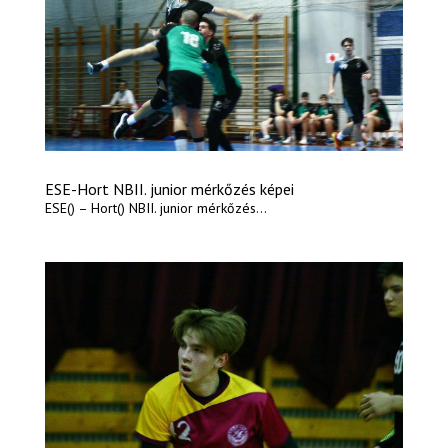
ESE-Hort NBII. junior mérkőzés képei
ESE() – Hort() NBII. junior mérkőzés...