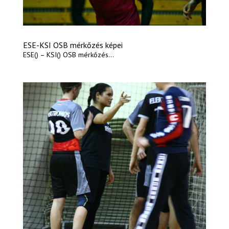
ESE-KSI OSB mérkőzés képei
ESE() – KSI() OSB mérkőzés...