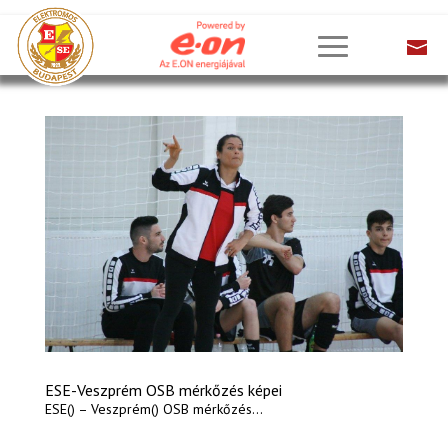
ESE-Veszprém OSB mérkőzés képei
ESE() – Veszprém() OSB mérkőzés...