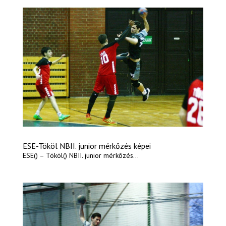
ESE-Tököl NBII. junior mérkőzés képei
ESE() – Tököl() NBII. junior mérkőzés...