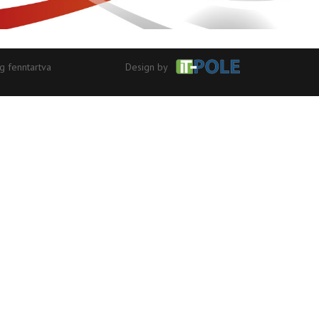
g fenntartva
Design by