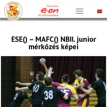
ESE() – MAFC() NBII. junior
mérkőzés képei