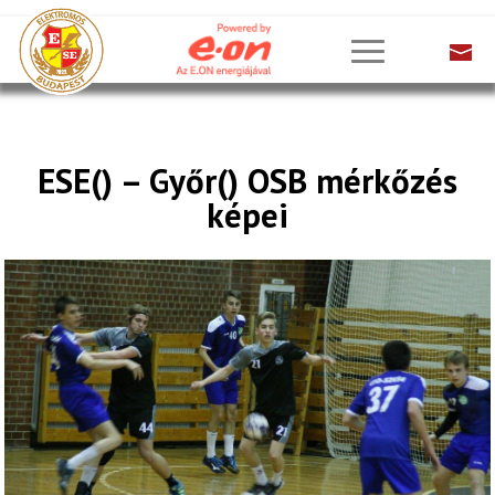
ESE() – Győr() OSB mérkőzés
képei