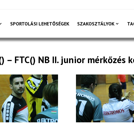
SPORTOLÁSI LEHETŐSÉGEK
SZAKOSZTÁLYOK
TA
) – FTC() NB II. junior mérkőzés 