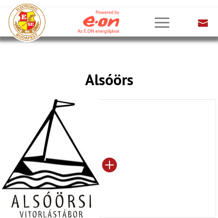
Alsóörs